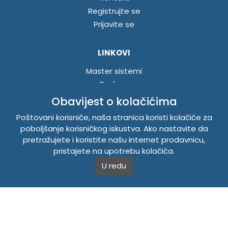
Registrujte se
Prijavite se
LINKOVI
Master sistemi
Brošure
Akcije
Obavijest o kolačićima
Poštovani korisniče, naša stranica koristi kolačiće za
INFORMACIJE
poboljšanje korisničkog iskustva. Ako nastavite da
pretražujete i koristite našu internet prodavnicu,
Politika o kolačićima
pristajete na upotrebu kolačića.
Uslovi korištenja
U redu
Politika privatnosti
TEMPUS DOO BRATUNAC
Svetog Save bb, 75420 Bratunac, Bosna i Hercegovina