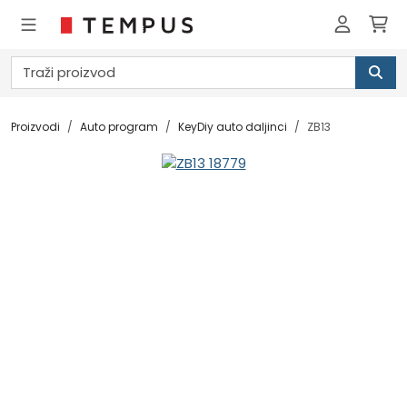
Proizvodi
Auto program
KeyDiy auto daljinci
ZB13