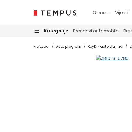
O nama
Vijesti
Kategorije
Brendovi automobila
Bre
Proizvodi
Auto program
KeyDiy auto daljinci
Z