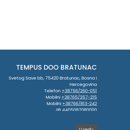
TEMPUS DOO BRATUNAC
Svetog Save bb, 75420 Bratunac, Bosna i
Hercegovina
Telefon
+38756/260-051
Mobilni
+38765/357-215
Mobilni
+38766/813-242
JIB 4405087080000
Porez 405087080000
Matični broj 59-01-0081-23
U redu