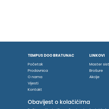
TEMPUS DOO BRATUNAC
LINKOVI
Početak
Master sis
Prodavnica
Brošure
O nama
Akcije
Vijesti
Kontakt
Registrujte se
Obavijest o kolačićima
Prijavite se