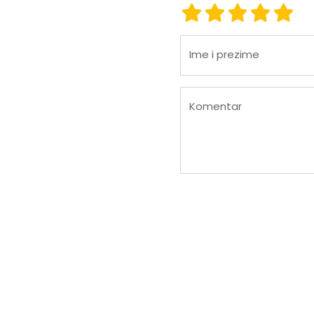
ocjena 1
ocjena 2
ocjena 3
ocjena
ocje
Ime i prezime
Komentar