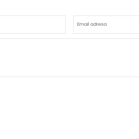
 4
na 5
Email adresa