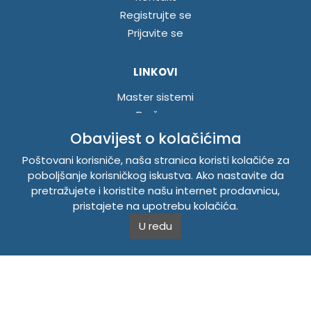
Registrujte se
Prijavite se
LINKOVI
Master sistemi
Brošure
Akcije
Obavijest o kolačićima
Poštovani korisniče, naša stranica koristi kolačiće za
INFORMACIJE
poboljšanje korisničkog iskustva. Ako nastavite da
pretražujete i koristite našu internet prodavnicu,
Politika o kolačićima
pristajete na upotrebu kolačića.
Uslovi korištenja
U redu
Politika privatnosti
TEMPUS DOO BRATUNAC
Svetog Save bb, 75420 Bratunac, Bosna i Hercegovina