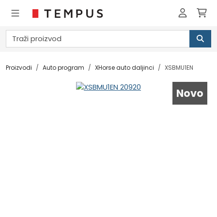
Proizvodi
Auto program
XHorse auto daljinci
XSBMU1EN
Novo