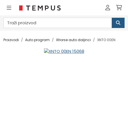
Proizvodi
Auto program
XHorse auto daljinci
XNTO 00EN