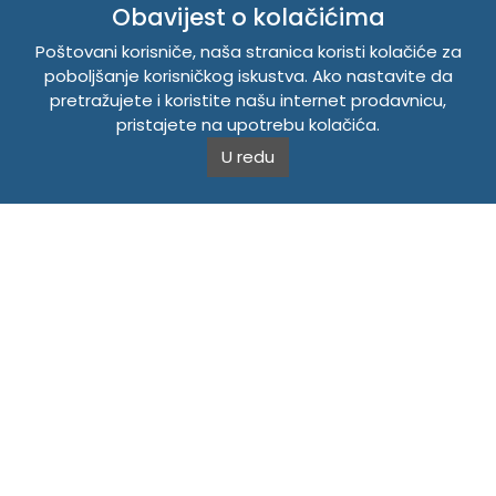
Obavijest o kolačićima
Politika o kolačićima
Poštovani korisniče, naša stranica koristi kolačiće za
Uslovi korištenja
poboljšanje korisničkog iskustva. Ako nastavite da
Politika privatnosti
pretražujete i koristite našu internet prodavnicu,
pristajete na upotrebu kolačića.
U redu
TEMPUS DOO BRATUNAC
Svetog Save bb, 75420 Bratunac, Bosna i Hercegovina
Telefon
+38756/260-051
Mobilni
+38765/357-215
Mobilni
+38766/813-242
JIB 4405087080000
Porez 405087080000
Matični broj 59-01-0081-23
Copyright © 2026. Tempus DOO Bratunac. Sva prava
zadržana.
Powered by
CS Shop