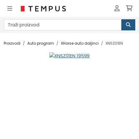
Proizvodi
Auto program
XHorse auto daljinci
XNSZ01EN