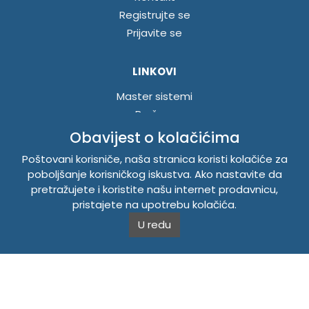
Registrujte se
Prijavite se
LINKOVI
Master sistemi
Brošure
Akcije
Obavijest o kolačićima
Poštovani korisniče, naša stranica koristi kolačiće za
INFORMACIJE
poboljšanje korisničkog iskustva. Ako nastavite da
pretražujete i koristite našu internet prodavnicu,
Politika o kolačićima
pristajete na upotrebu kolačića.
Uslovi korištenja
U redu
Politika privatnosti
TEMPUS DOO BRATUNAC
Svetog Save bb, 75420 Bratunac, Bosna i Hercegovina