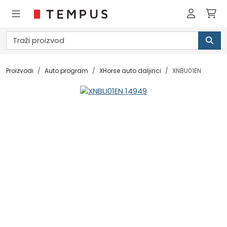
Proizvodi
Auto program
XHorse auto daljinci
XNBU01EN