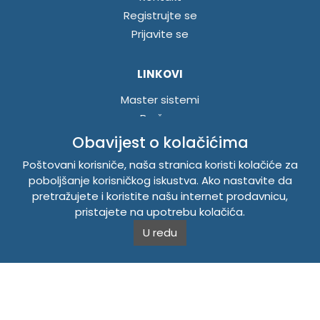
Registrujte se
Prijavite se
LINKOVI
Master sistemi
Brošure
Akcije
Obavijest o kolačićima
Poštovani korisniče, naša stranica koristi kolačiće za
INFORMACIJE
poboljšanje korisničkog iskustva. Ako nastavite da
pretražujete i koristite našu internet prodavnicu,
Politika o kolačićima
pristajete na upotrebu kolačića.
Uslovi korištenja
U redu
Politika privatnosti
TEMPUS DOO BRATUNAC
Svetog Save bb, 75420 Bratunac, Bosna i Hercegovina