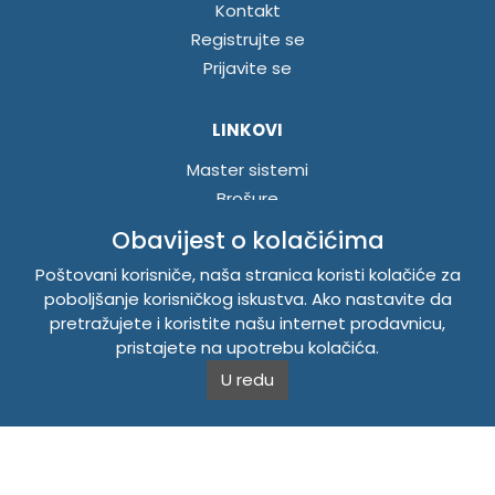
Kontakt
Registrujte se
Prijavite se
LINKOVI
Master sistemi
Brošure
Akcije
Obavijest o kolačićima
Poštovani korisniče, naša stranica koristi kolačiće za
INFORMACIJE
poboljšanje korisničkog iskustva. Ako nastavite da
pretražujete i koristite našu internet prodavnicu,
Politika o kolačićima
pristajete na upotrebu kolačića.
Uslovi korištenja
U redu
Politika privatnosti
TEMPUS DOO BRATUNAC