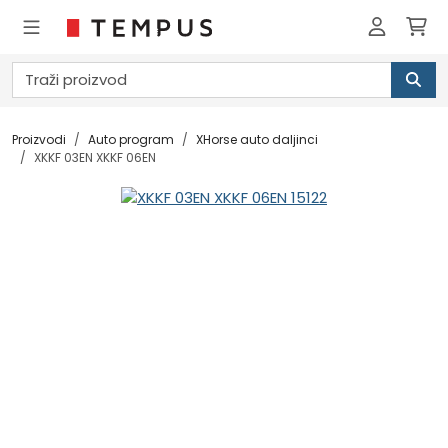
Proizvodi
Auto program
XHorse auto daljinci
XKKF 03EN XKKF 06EN