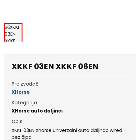
XKKF 03EN XKKF 06EN
Proizvođač
XHorse
Kategorija
XHorse auto daljinci
Opis
XKKF 03EN Xhorse univerzalni auto daljinac wired -
bez čipa