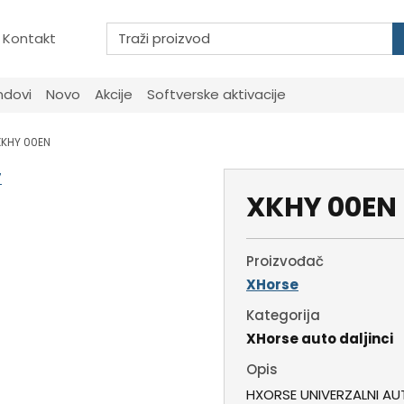
Kontakt
ndovi
Novo
Akcije
Softverske aktivacije
XKHY 00EN
XKHY 00EN
Proizvođač
XHorse
Kategorija
XHorse auto daljinci
Opis
HXORSE UNIVERZALNI AU