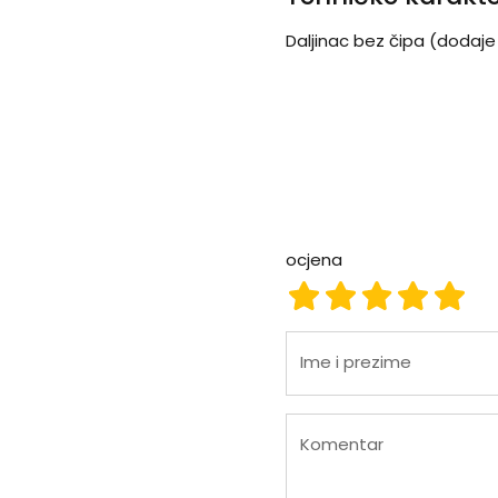
Daljinac bez čipa (dodaje
ocjena
ocjena 1
ocjena 2
ocjena 3
ocjena
ocje
Ime i prezime
Komentar