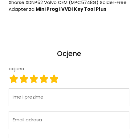
Xhorse XDNP52 Volvo CEM (MPC5748G) Solder-Free
Adapter za
Mini Prog i VVDI Key Tool Plus
Ocjene
ocjena
ocjena 1
ocjena 2
ocjena 3
ocjena 4
ocjena 5
Ime i prezime
Email adresa