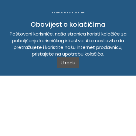
INFORMACIJE
Obavijest o kolačićima
Politika o kolačićima
Uslovi korištenja
Poštovani korisniče, naša stranica koristi kolačiće za
poboljšanje korisničkog iskustva. Ako nastavite da
Politika privatnosti
pretražujete i koristite našu internet prodavnicu,
pristajete na upotrebu kolačića.
TEMPUS DOO BRATUNAC
U redu
Svetog Save bb, 75420 Bratunac, Bosna i Hercegovina
Telefon
+38756/260-051
Mobilni
+38765/357-215
Mobilni
+38766/813-242
JIB 4405087080000
Porez 405087080000
Matični broj 59-01-0081-23
Copyright © 2026. Tempus DOO Bratunac. Sva prava