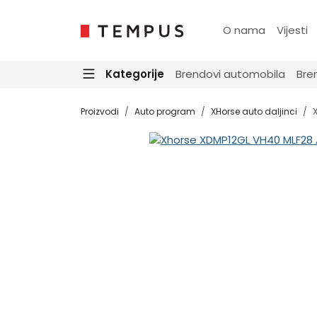
O nama
Vijesti
Kategorije
Brendovi automobila
Bre
Proizvodi
Auto program
XHorse auto daljinci