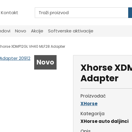
Kontakt
ndovi
Novo
Akcije
Softverske aktivacije
Xhorse XDMP12GL VH40 MLF28 Adapter
Novo
Xhorse XD
Adapter
Proizvođač
XHorse
Kategorija
XHorse auto daljinci
Opis