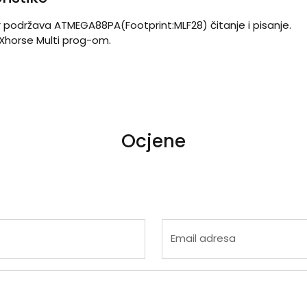
podržava ATMEGA88PA(Footprint:MLF28) čitanje i pisanje.
Xhorse Multi prog-om.
Ocjene
 4
na 5
Email adresa