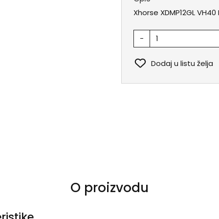
Xhorse XDMP12GL VH40 
-
Dodaj u listu želja
O proizvodu
ristike