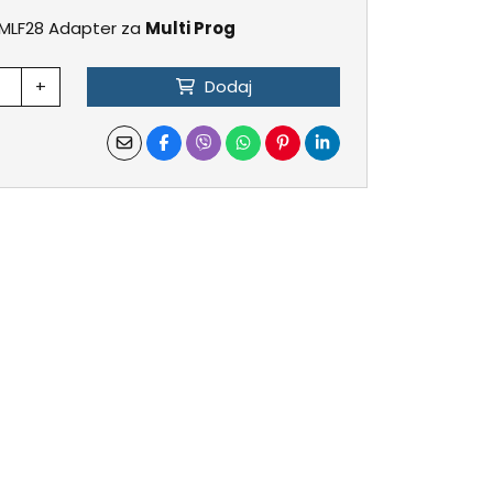
MLF28 Adapter za
Multi Prog
+
Dodaj