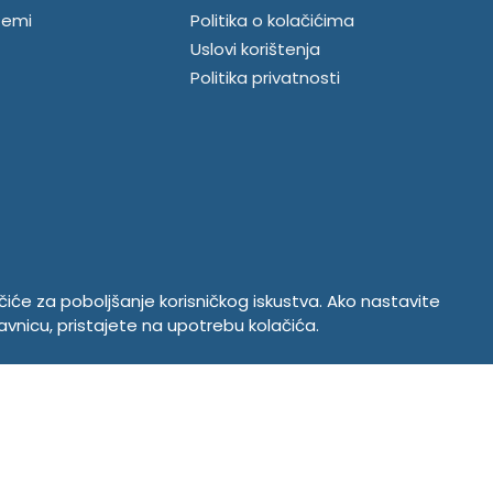
temi
Politika o kolačićima
Uslovi korištenja
Politika privatnosti
ačiće za poboljšanje korisničkog iskustva. Ako nastavite
avnicu, pristajete na upotrebu kolačića.
Copyright © 2026. Tempus DOO Bratunac. Sva prava zadržana
Powered by
CS Shop