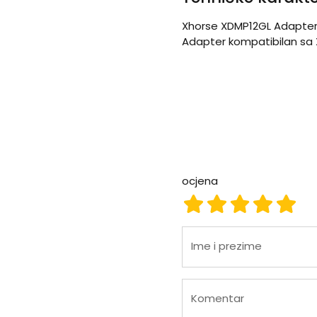
Xhorse XDMP12GL Adapter 
Adapter kompatibilan sa 
ocjena
ocjena 1
ocjena 2
ocjena 3
ocjena
ocje
Ime i prezime
Komentar