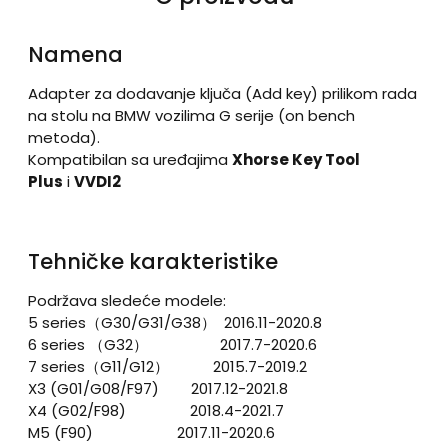
Namena
Adapter za dodavanje ključa (Add key) prilikom rada
na stolu na BMW vozilima G serije (on bench
metoda).
Kompatibilan sa uređajima
Xhorse Key Tool
Plus
i
VVDI2
Tehničke karakteristike
Podržava sledeće modele:
5 series（G30/G31/G38） 2016.11-2020.8
6 series （G32） 2017.7-2020.6
7 series（G11/G12） 2015.7-2019.2
X3 (G01/G08/F97) 2017.12-2021.8
X4 (G02/F98) 2018.4-2021.7
M5 (F90) 2017.11-2020.6