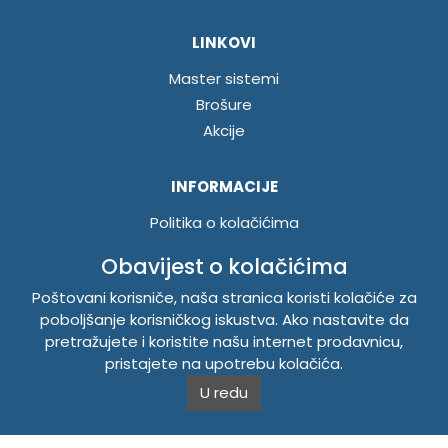
LINKOVI
Master sistemi
Brošure
Akcije
INFORMACIJE
Politika o kolačićima
Uslovi korištenja
Obavijest o kolačićima
Politika privatnosti
Poštovani korisniče, naša stranica koristi kolačiće za
poboljšanje korisničkog iskustva. Ako nastavite da
TEMPUS DOO BRATUNAC
pretražujete i koristite našu internet prodavnicu,
pristajete na upotrebu kolačića.
Svetog Save bb, 75420 Bratunac, Bosna i Hercegovina
U redu
Telefon
+38756/260-051
Mobilni
+38765/357-215
Mobilni
+38766/813-242