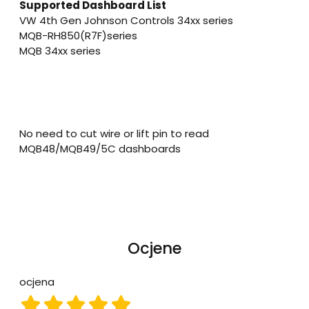
Supported Dashboard List
VW 4th Gen Johnson Controls 34xx series
MQB-RH850(R7F)series
MQB 34xx series
No need to cut wire or lift pin to read
MQB48/MQB49/5C dashboards
Ocjene
ocjena
ocjena 1
ocjena 2
ocjena 3
ocjena 4
ocjena 5