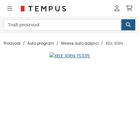
Proizvodi
Auto program
XHorse auto daljinci
XELE X0EN