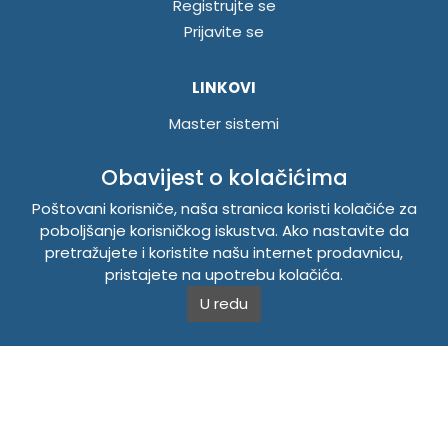
Registrujte se
Prijavite se
LINKOVI
Master sistemi
Brošure
Obavijest o kolačićima
Akcije
Poštovani korisniče, naša stranica koristi kolačiće za
poboljšanje korisničkog iskustva. Ako nastavite da
INFORMACIJE
pretražujete i koristite našu internet prodavnicu,
Politika o kolačićima
pristajete na upotrebu kolačića.
Uslovi korištenja
U redu
Politika privatnosti
TEMPUS DOO BRATUNAC
Svetog Save bb, 75420 Bratunac, Bosna i Hercegovina
Telefon
+38756/260-051