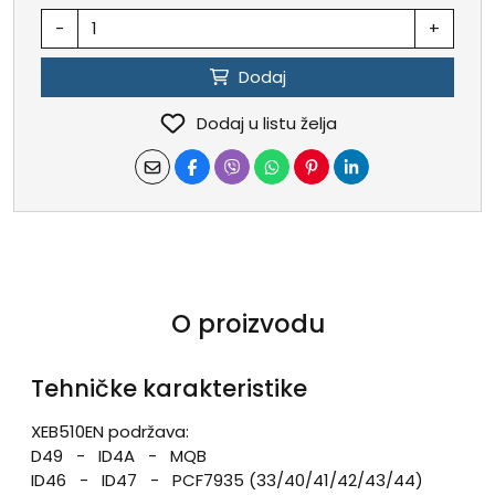
-
+
Dodaj
Dodaj u listu želja
O proizvodu
Tehničke karakteristike
XEB510EN podržava:
D49 - ID4A - MQB
ID46 - ID47 - PCF7935 (33/40/41/42/43/44)