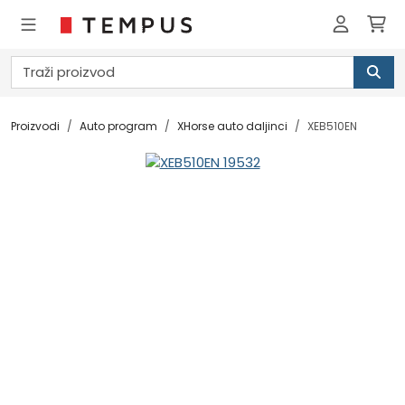
Proizvodi
Auto program
XHorse auto daljinci
XEB510EN