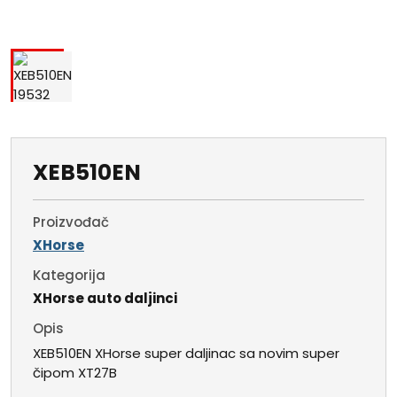
XEB510EN
Proizvođač
XHorse
Kategorija
XHorse auto daljinci
Opis
XEB510EN XHorse super daljinac sa novim super
čipom XT27B