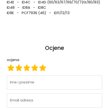
ID4E - ID4C - ID4D (60/63/67/69/70/72G/80/83)
ID48 - ID8A - ID8C
ID8E - PCF7936 (46) - ID11/12/13
Ocjene
ocjena
ocjena 1
ocjena 2
ocjena 3
ocjena 4
ocjena 5
Ime i prezime
Email adresa