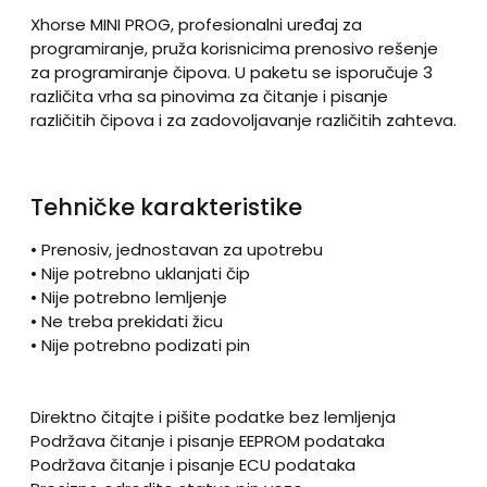
Xhorse MINI PROG, profesionalni uređaj za
programiranje, pruža korisnicima prenosivo rešenje
za programiranje čipova. U paketu se isporučuje 3
različita vrha sa pinovima za čitanje i pisanje
različitih čipova i za zadovoljavanje različitih zahteva.
Tehničke karakteristike
• Prenosiv, jednostavan za upotrebu
• Nije potrebno uklanjati čip
• Nije potrebno lemljenje
• Ne treba prekidati žicu
• Nije potrebno podizati pin
Direktno čitajte i pišite podatke bez lemljenja
Podržava čitanje i pisanje EEPROM podataka
Podržava čitanje i pisanje ECU podataka