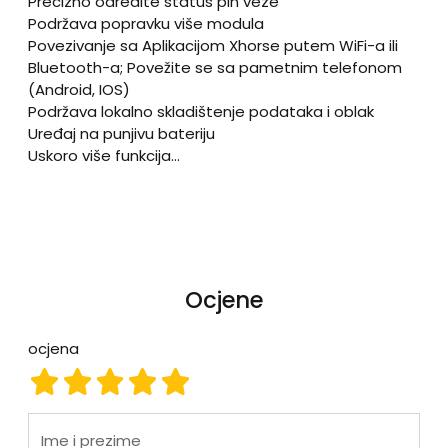
Precizno odredite status pin veze
Podržava popravku više modula
Povezivanje sa Aplikacijom Xhorse putem WiFi-a ili
Bluetooth-a; Povežite se sa pametnim telefonom
(Android, IOS)
Podržava lokalno skladištenje podataka i oblak
Uređaj na punjivu bateriju
Uskoro više funkcija...
Ocjene
ocjena
ocjena 1
ocjena 2
ocjena 3
ocjena 4
ocjena 5
Ime i prezime