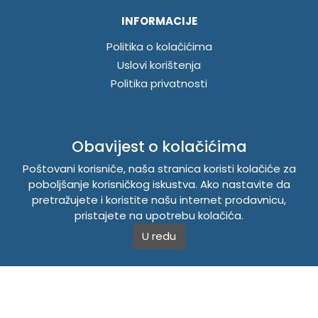
INFORMACIJE
Politika o kolačićima
Uslovi korištenja
Politika privatnosti
TEMPUS DOO BRATUNAC
Obavijest o kolačićima
Svetog Save bb, 75420 Bratunac, Bosna i Hercegovina
Poštovani korisniče, naša stranica koristi kolačiće za
Telefon
+38756/260-051
poboljšanje korisničkog iskustva. Ako nastavite da
Mobilni
+38765/357-215
pretražujete i koristite našu internet prodavnicu,
Mobilni
+38766/813-242
pristajete na upotrebu kolačića.
JIB 4405087080000
Porez 405087080000
U redu
Matični broj 59-01-0081-23
Copyright © 2026. Tempus DOO Bratunac. Sva prava
zadržana.