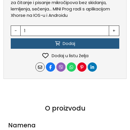
za čitanje i pisanje mikročipova bez skidanja,
lemljenja, sečenja... MINI Prog radi s aplikacijom
Xhorse na IOS-u i Androidu
-
+
Dodaj
Dodaj u listu želja
O proizvodu
Namena