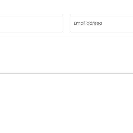
 4
na 5
Email adresa