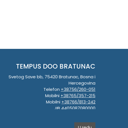
TEMPUS DOO BRATUNAC
Svetog Save bb, 75420 Bratunac, Bosna i
Hercegovina
Telefon
+38756/260-051
Mobilni
+38765/357-215
Mobilni
+38766/813-242
JIB 4405087080000
Porez 405087080000
Matični broj 59-01-0081-23
U redu