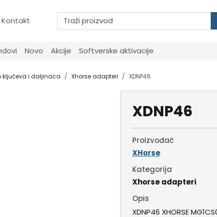
Kontakt
ndovi
Novo
Akcije
Softverske aktivacije
 ključeva i daljinaca
Xhorse adapteri
XDNP46
XDNP46
Proizvođač
XHorse
Kategorija
Xhorse adapteri
Opis
XDNP46 XHORSE MG1CS0