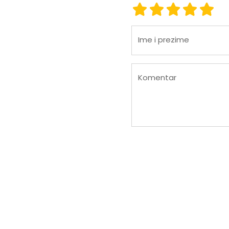
ocjena 1
ocjena 2
ocjena 3
ocjena
ocje
Ime i prezime
Komentar