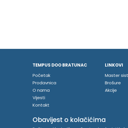
TEMPUS DOO BRATUNAC
LINKOVI
Početak
Master sis
Prodavnica
Brošure
O nama
Akcije
Vijesti
Kontakt
Registrujte se
Obavijest o kolačićima
Prijavite se