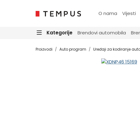
O nama
Vijesti
Kategorije
Brendovi automobila
Bre
Proizvodi
Auto program
Uređaji za kodiranje auto