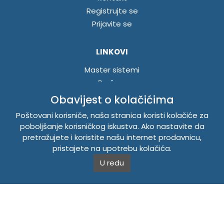
Registrujte se
Prijavite se
LINKOVI
Master sistemi
Brošure
Akcije
Obavijest o kolačićima
Poštovani korisniče, naša stranica koristi kolačiće za
INFORMACIJE
poboljšanje korisničkog iskustva. Ako nastavite da
pretražujete i koristite našu internet prodavnicu,
Politika o kolačićima
pristajete na upotrebu kolačića.
Uslovi korištenja
U redu
Politika privatnosti
TEMPUS DOO BRATUNAC
Svetog Save bb, 75420 Bratunac, Bosna i Hercegovina