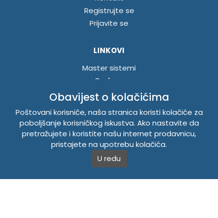
Registrujte se
Prijavite se
LINKOVI
Master sistemi
Brošure
Akcije
Obavijest o kolačićima
Poštovani korisniče, naša stranica koristi kolačiće za
INFORMACIJE
poboljšanje korisničkog iskustva. Ako nastavite da
pretražujete i koristite našu internet prodavnicu,
Politika o kolačićima
pristajete na upotrebu kolačića.
Uslovi korištenja
U redu
Politika privatnosti
TEMPUS DOO BRATUNAC
Svetog Save bb, 75420 Bratunac, Bosna i Hercegovina