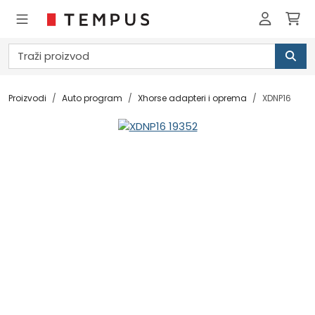
Proizvodi
Auto program
Xhorse adapteri i oprema
XDNP16