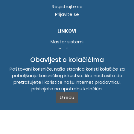
Registrujte se
Prijavite se
LINKOVI
Master sistemi
Brošure
Akcije
Obavijest o kolačićima
Poštovani korisniče, naša stranica koristi kolačiće za
INFORMACIJE
poboljšanje korisničkog iskustva. Ako nastavite da
pretražujete i koristite našu internet prodavnicu,
Politika o kolačićima
pristajete na upotrebu kolačića.
Uslovi korištenja
U redu
Politika privatnosti
TEMPUS DOO BRATUNAC
Svetog Save bb, 75420 Bratunac, Bosna i Hercegovina