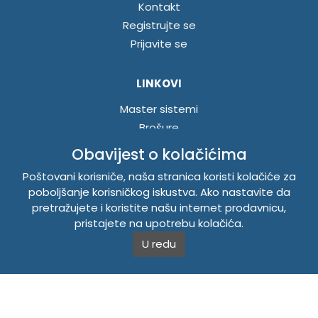
Kontakt
Registrujte se
Prijavite se
LINKOVI
Master sistemi
Brošure
Akcije
Obavijest o kolačićima
Poštovani korisniče, naša stranica koristi kolačiće za
INFORMACIJE
poboljšanje korisničkog iskustva. Ako nastavite da
pretražujete i koristite našu internet prodavnicu,
Politika o kolačićima
pristajete na upotrebu kolačića.
Uslovi korištenja
U redu
Politika privatnosti
TEMPUS DOO BRATUNAC