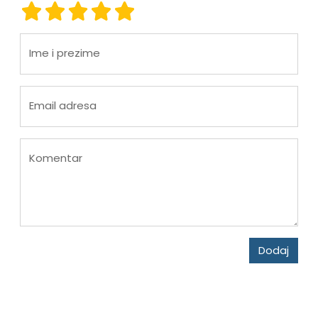
ocjena 1
ocjena 2
ocjena 3
ocjena 4
ocjena 5
Ime i prezime
Email adresa
Komentar
Dodaj