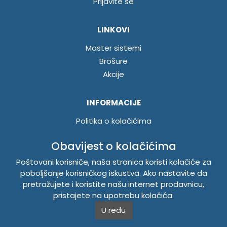
Prijavite se
LINKOVI
Master sistemi
Brošure
Akcije
INFORMACIJE
Politika o kolačićima
Uslovi korištenja
Obavijest o kolačićima
Politika privatnosti
Poštovani korisniče, naša stranica koristi kolačiće za
poboljšanje korisničkog iskustva. Ako nastavite da
TEMPUS DOO BRATUNAC
pretražujete i koristite našu internet prodavnicu,
pristajete na upotrebu kolačića.
Svetog Save bb, 75420 Bratunac, Bosna i Hercegovina
U redu
Telefon
+38756/260-051
Mobilni
+38765/357-215