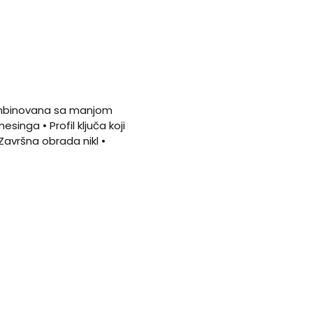
 kombinovana sa manjom
inga • Profil ključa koji
avršna obrada nikl •