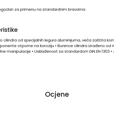
u pogodan za primenu na standardnim bravama
ristike
Telo cilindra od specijalnih legura aluminijuma, veća zaštita
onente otporne na koroziju • Burence cilindra izrađeno od mes
ne manipulacije • Usklađenost sa standardom DIN EN 1303 • Z
Ocjene