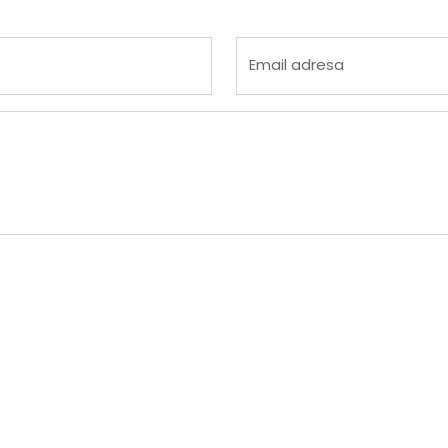
 4
na 5
Email adresa