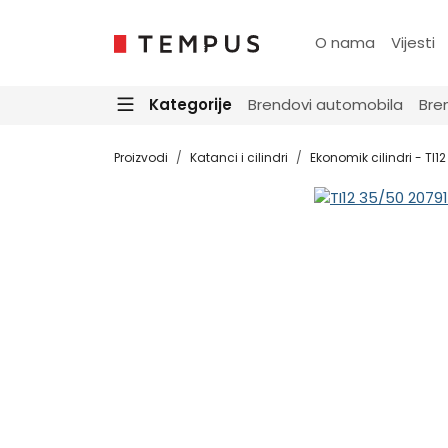
O nama
Vijesti
Kategorije
Brendovi automobila
Bre
Proizvodi
Katanci i cilindri
Ekonomik cilindri - TI12