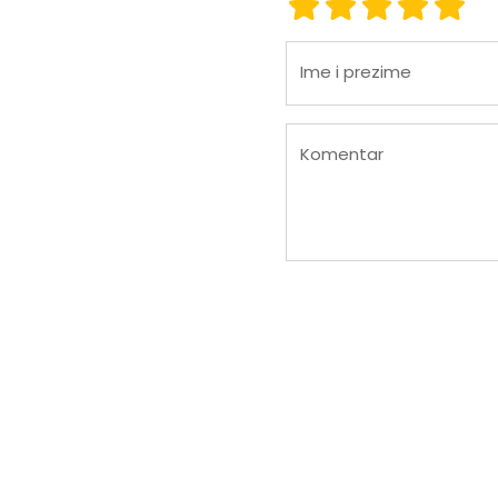
ocjena 1
ocjena 2
ocjena 3
ocjena
ocje
Ime i prezime
Komentar