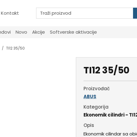
Kontakt
ndovi
Novo
Akcije
Softverske aktivacije
TI12 35/50
TI12 35/50
Proizvođač
ABUS
Kategorija
Ekonomik cilindri - TI1
Opis
Ekonomik cilindar sa ob