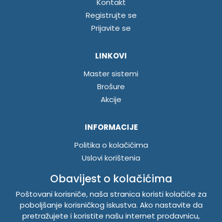
Kontakt
Registrujte se
Prijavite se
LINKOVI
Master sistemi
Brošure
Akcije
INFORMACIJE
Politika o kolačićima
Uslovi korištenja
Politika privatnosti
Obavijest o kolačićima
Poštovani korisniče, naša stranica koristi kolačiće za
TEMPUS DOO BRATUNAC
poboljšanje korisničkog iskustva. Ako nastavite da
pretražujete i koristite našu internet prodavnicu,
Svetog Save bb, 75420 Bratunac, Bosna i Hercegovina