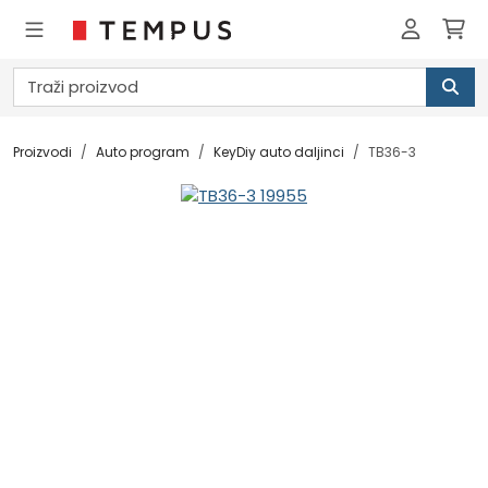
Proizvodi
Auto program
KeyDiy auto daljinci
TB36-3