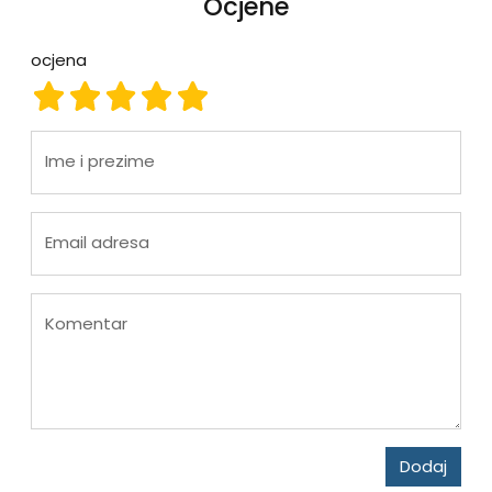
Ocjene
ocjena
ocjena 1
ocjena 2
ocjena 3
ocjena 4
ocjena 5
Ime i prezime
Email adresa
Komentar
Dodaj