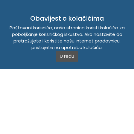
INFORMACIJE
Obavijest o kolačićima
Politika o kolačićima
Poštovani korisniče, naša stranica koristi kolačiće za
Uslovi korištenja
poboljšanje korisničkog iskustva. Ako nastavite da
Politika privatnosti
pretražujete i koristite našu internet prodavnicu,
pristajete na upotrebu kolačića.
TEMPUS DOO BRATUNAC
U redu
Svetog Save bb, 75420 Bratunac, Bosna i Hercegovina
Telefon
+38756/260-051
Mobilni
+38765/357-215
Mobilni
+38766/813-242
JIB 4405087080000
Porez 405087080000
Matični broj 59-01-0081-23
Copyright © 2026. Tempus DOO Bratunac. Sva prava
zadržana.