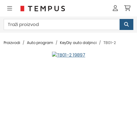
Proizvodi
Auto program
KeyDiy auto daljinci
TB01-2