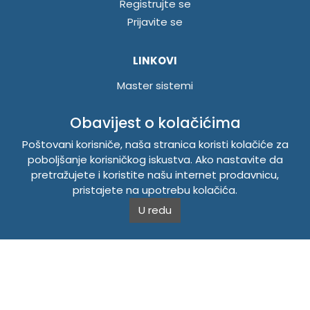
Registrujte se
Prijavite se
LINKOVI
Master sistemi
Brošure
Obavijest o kolačićima
Akcije
Poštovani korisniče, naša stranica koristi kolačiće za
poboljšanje korisničkog iskustva. Ako nastavite da
INFORMACIJE
pretražujete i koristite našu internet prodavnicu,
Politika o kolačićima
pristajete na upotrebu kolačića.
Uslovi korištenja
U redu
Politika privatnosti
TEMPUS DOO BRATUNAC
Svetog Save bb, 75420 Bratunac, Bosna i Hercegovina
Telefon
+38756/260-051