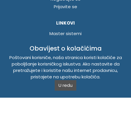
Prijavite se
LINKOVI
Master sistemi
Brošure
Obavijest o kolačićima
Akcije
Poštovani korisniče, naša stranica koristi kolačiće za
poboljšanje korisničkog iskustva. Ako nastavite da
INFORMACIJE
pretražujete i koristite našu internet prodavnicu,
Politika o kolačićima
pristajete na upotrebu kolačića.
Uslovi korištenja
U redu
Politika privatnosti
TEMPUS DOO BRATUNAC
Svetog Save bb, 75420 Bratunac, Bosna i Hercegovina
Telefon
+38756/260-051