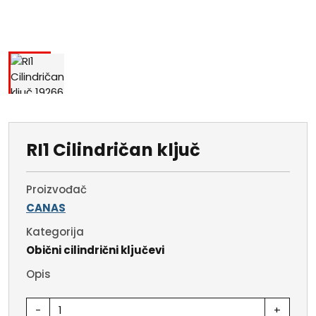
RI1 Cilindričan ključ
Proizvođač
CANAS
Kategorija
Obični cilindrični ključevi
Opis
-
+