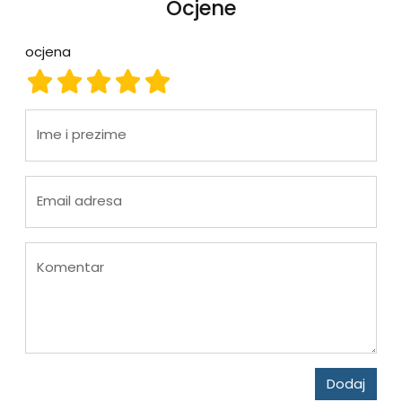
Ocjene
ocjena
ocjena 1
ocjena 2
ocjena 3
ocjena 4
ocjena 5
Ime i prezime
Email adresa
Komentar
Dodaj