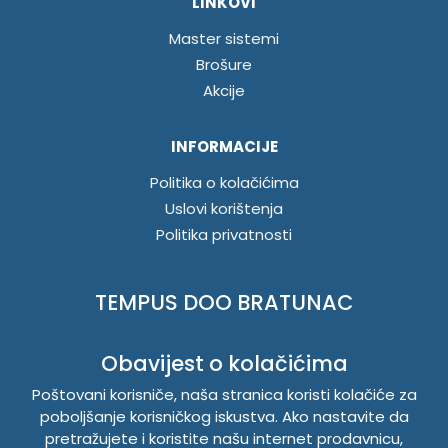
LINKOVI
Master sistemi
Brošure
Akcije
INFORMACIJE
Politika o kolačićima
Uslovi korištenja
Politika privatnosti
TEMPUS DOO BRATUNAC
Svetog Save bb, 75420 Bratunac, Bosna i Hercegovina
Obavijest o kolačićima
Telefon
+38756/260-051
Mobilni
+38765/357-215
Poštovani korisniče, naša stranica koristi kolačiće za
Mobilni
+38766/813-242
poboljšanje korisničkog iskustva. Ako nastavite da
JIB 4405087080000
pretražujete i koristite našu internet prodavnicu,
Porez 405087080000