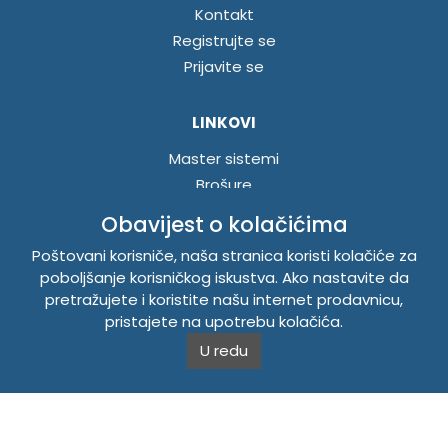
Kontakt
Registrujte se
Prijavite se
LINKOVI
Master sistemi
Brošure
Akcije
Obavijest o kolačićima
Poštovani korisniče, naša stranica koristi kolačiće za
INFORMACIJE
poboljšanje korisničkog iskustva. Ako nastavite da
pretražujete i koristite našu internet prodavnicu,
Politika o kolačićima
pristajete na upotrebu kolačića.
Uslovi korištenja
U redu
Politika privatnosti
TEMPUS DOO BRATUNAC