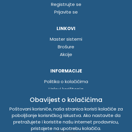
Registrujte se
Prijavite se
LINKOVI
Master sistemi
Brošure
Akcije
INFORMACIJE
Politika o kolačićima
Uslovi korištenja
Politika privatnosti
Obavijest o kolačićima
Poštovani korisniče, naša stranica koristi kolačiće za
poboljšanje korisničkog iskustva. Ako nastavite da
TEMPUS DOO BRATUNAC
pretražujete i koristite našu internet prodavnicu,
Svetog Save bb, 75420 Bratunac, Bosna i Hercegovina
pristajete na upotrebu kolačića.