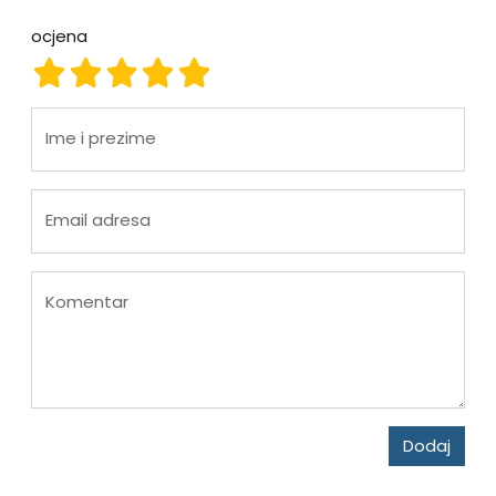
ocjena
ocjena 1
ocjena 2
ocjena 3
ocjena 4
ocjena 5
Ime i prezime
Email adresa
Komentar
Dodaj