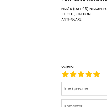
NSN14 (DAT-15) NISSAN, F
10-CUT, IGNITION
ANTI-GLARE
ocjena
ocjena 1
ocjena 2
ocjena 3
ocjena
ocje
Ime i prezime
Komentar