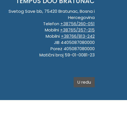
TEMPUS DOO BRATUNAC
Svetog Save bb, 75420 Bratunac, Bosna i
Hercegovina
Telefon
+38756/260-051
Mobilni
+38765/357-215
Mobilni
+38766/813-242
JIB 4405087080000
Porez 405087080000
Matični broj 59-01-0081-23
U redu
.