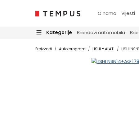
O nama
Vijesti
Kategorije
Brendovi automobila
Bre
Proizvodi
Auto program
LISHI ® ALATI
LISHI NS