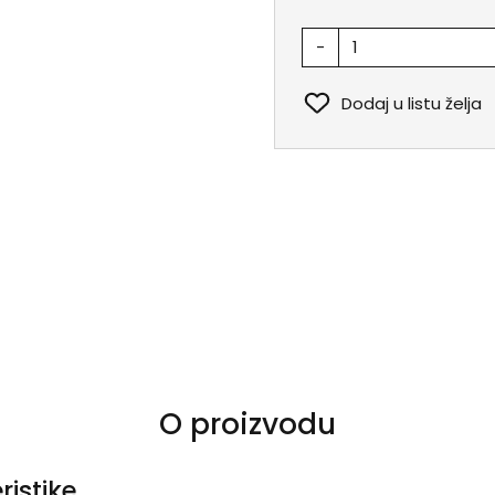
-
Dodaj u listu želja
O proizvodu
ristike