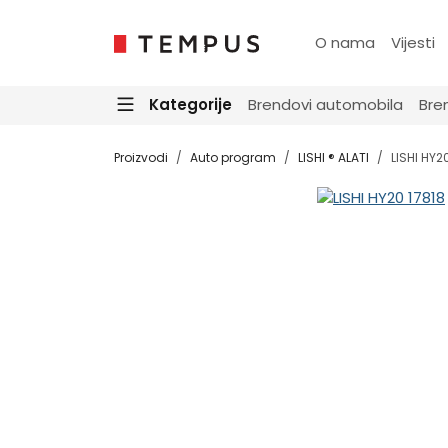
O nama
Vijesti
Kategorije
Brendovi automobila
Bre
Proizvodi
Auto program
LISHI ® ALATI
LISHI HY2