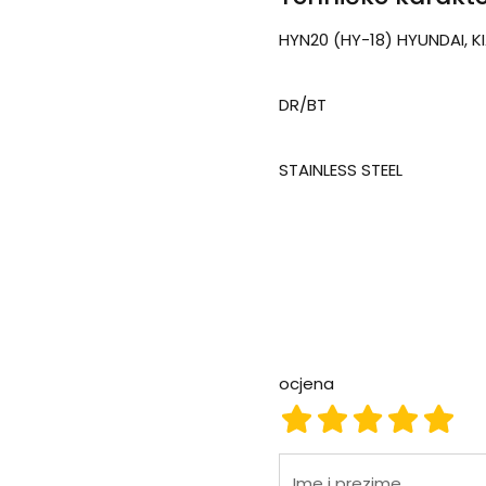
HYN20 (HY-18) HYUNDAI, K
DR/BT
STAINLESS STEEL
ocjena
ocjena 1
ocjena 2
ocjena 3
ocjena
ocje
Ime i prezime