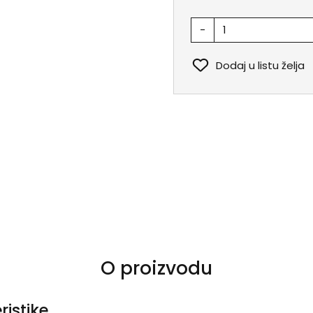
-
Dodaj u listu želja
O proizvodu
ristike