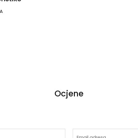
IA
Ocjene
 4
na 5
Email adresa