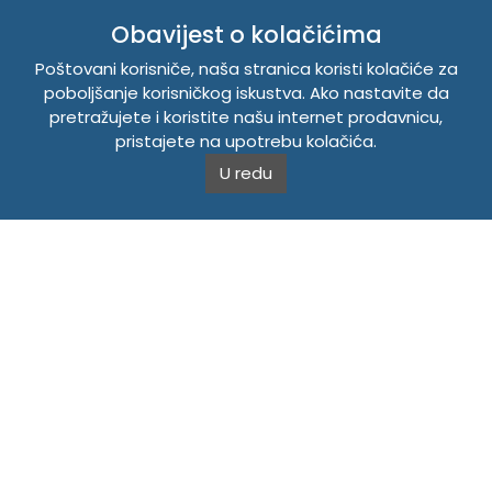
INFORMACIJE
Obavijest o kolačićima
Politika o kolačićima
Poštovani korisniče, naša stranica koristi kolačiće za
Uslovi korištenja
poboljšanje korisničkog iskustva. Ako nastavite da
Politika privatnosti
pretražujete i koristite našu internet prodavnicu,
pristajete na upotrebu kolačića.
U redu
TEMPUS DOO BRATUNAC
Svetog Save bb, 75420 Bratunac, Bosna i Hercegovina
Telefon
+38756/260-051
Mobilni
+38765/357-215
Mobilni
+38766/813-242
JIB 4405087080000
Porez 405087080000
Matični broj 59-01-0081-23
Copyright © 2026. Tempus DOO Bratunac. Sva prava
zadržana.
Powered by
CS Shop