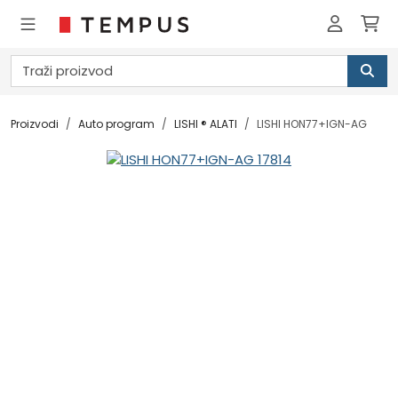
Proizvodi
Auto program
LISHI ® ALATI
LISHI HON77+IGN-AG