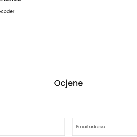
Decoder
Ocjene
 4
na 5
Email adresa