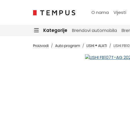
O nama
Vijesti
Kategorije
Brendovi automobila
Bre
Proizvodi
Auto program
LISHI ® ALATI
LISHI FB1