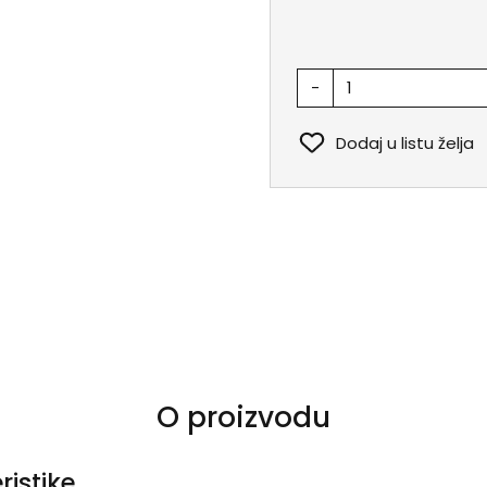
-
Dodaj u listu želja
O proizvodu
ristike