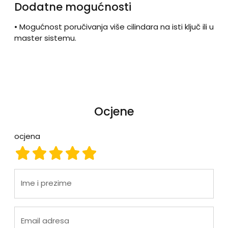
Dodatne mogućnosti
• Mogućnost poručivanja više cilindara na isti ključ ili u
master sistemu.
Ocjene
ocjena
ocjena 1
ocjena 2
ocjena 3
ocjena 4
ocjena 5
Ime i prezime
Email adresa