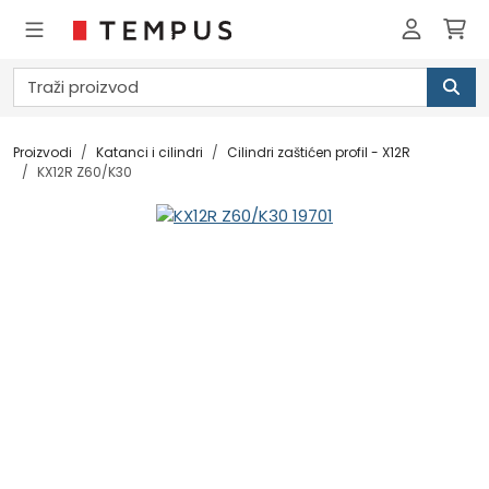
Proizvodi
Katanci i cilindri
Cilindri zaštićen profil - X12R
KX12R Z60/K30