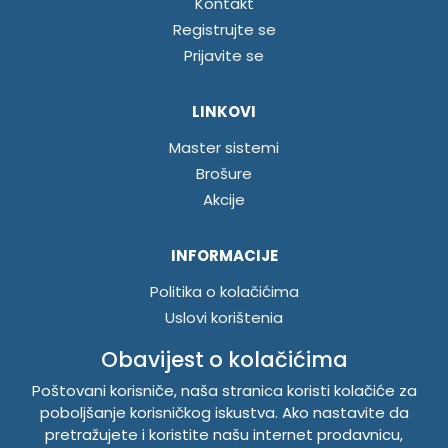
Kontakt
Registrujte se
Prijavite se
LINKOVI
Master sistemi
Brošure
Akcije
INFORMACIJE
Politika o kolačićima
Uslovi korištenja
Politika privatnosti
Obavijest o kolačićima
Poštovani korisniče, naša stranica koristi kolačiće za
TEMPUS DOO BRATUNAC
poboljšanje korisničkog iskustva. Ako nastavite da
pretražujete i koristite našu internet prodavnicu,
Svetog Save bb, 75420 Bratunac, Bosna i Hercegovina