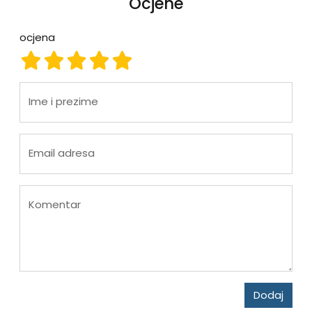
Ocjene
ocjena
ocjena 1
ocjena 2
ocjena 3
ocjena 4
ocjena 5
Ime i prezime
Email adresa
Komentar
Dodaj