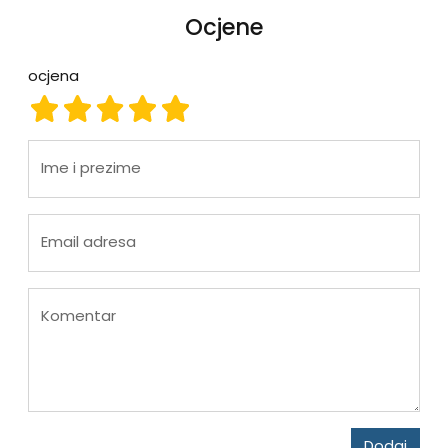
Ocjene
ocjena
ocjena 1
ocjena 2
ocjena 3
ocjena 4
ocjena 5
Ime i prezime
Email adresa
Komentar
Dodaj