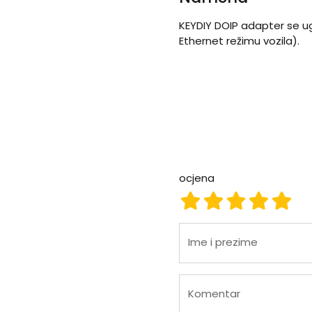
KEYDIY DOIP adapter se ug
Ethernet režimu vozila).
ocjena
ocjena 1
ocjena 2
ocjena 3
ocjena
ocje
Ime i prezime
Komentar