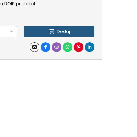
ju DOIP protokol
+
Dodaj