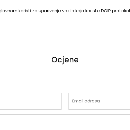
lavnom koristi za uparivanje vozila koja koriste DOIP protoko
Ocjene
 4
na 5
Email adresa