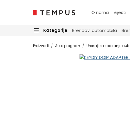
O nama
Vijesti
Kategorije
Brendovi automobila
Bre
Proizvodi
Auto program
Uređaji za kodiranje auto