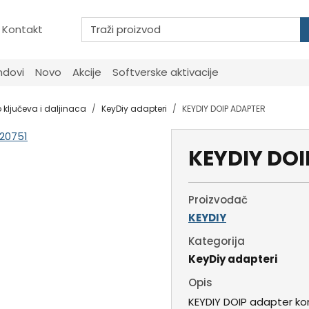
Kontakt
ndovi
Novo
Akcije
Softverske aktivacije
 ključeva i daljinaca
KeyDiy adapteri
KEYDIY DOIP ADAPTER
KEYDIY DO
Proizvođač
KEYDIY
Kategorija
KeyDiy adapteri
Opis
KEYDIY DOIP adapter ko