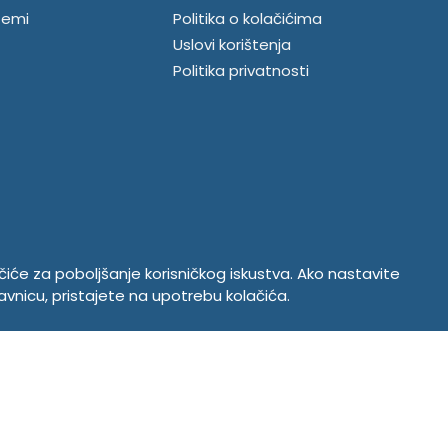
temi
Politika o kolačićima
Uslovi korištenja
Politika privatnosti
ačiće za poboljšanje korisničkog iskustva. Ako nastavite
avnicu, pristajete na upotrebu kolačića.
Copyright © 2026. Tempus DOO Bratunac. Sva prava zadržana
Powered by
CS Shop