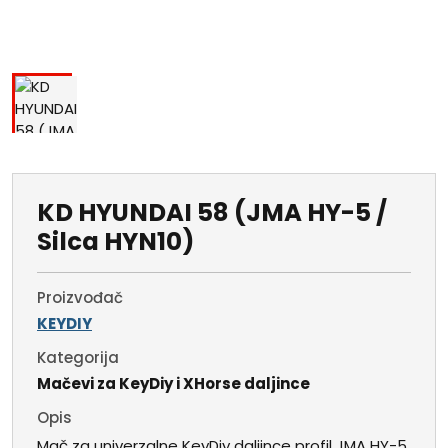
KD HYUNDAI 58 (JMA HY-5 /
Silca HYN10)
Proizvođač
KEYDIY
Kategorija
Mačevi za KeyDiy i XHorse daljince
Opis
Mač za univerzalne KeyDiy daljince profil JMA HY-5