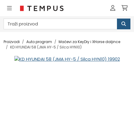
Proizvodi
Auto program
Mačevi za KeyDiy i XHorse daljince
KD HYUNDAI 58 (JMA HY-5 / Silca HYN10)