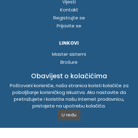
Vijesti
Kontakt
Registrujte se
Prijavite se
LINKOVI
Master sistemi
Brošure
Akcije
Obavijest o kolačićima
Poštovani korisniče, naša stranica koristi kolačiće za
INFORMACIJE
poboljšanje korisničkog iskustva. Ako nastavite da
Politika o kolačićima
pretražujete i koristite našu internet prodavnicu,
pristajete na upotrebu kolačića.
Uslovi korištenja
Politika privatnosti
U redu
TEMPUS DOO BRATUNAC