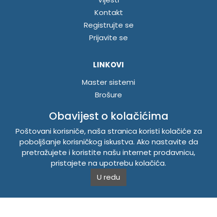
Kontakt
Registrujte se
Prijavite se
LINKOVI
Master sistemi
Brošure
Akcije
Obavijest o kolačićima
Poštovani korisniče, naša stranica koristi kolačiće za
INFORMACIJE
poboljšanje korisničkog iskustva. Ako nastavite da
Politika o kolačićima
pretražujete i koristite našu internet prodavnicu,
pristajete na upotrebu kolačića.
Uslovi korištenja
U redu
Politika privatnosti
TEMPUS DOO BRATUNAC