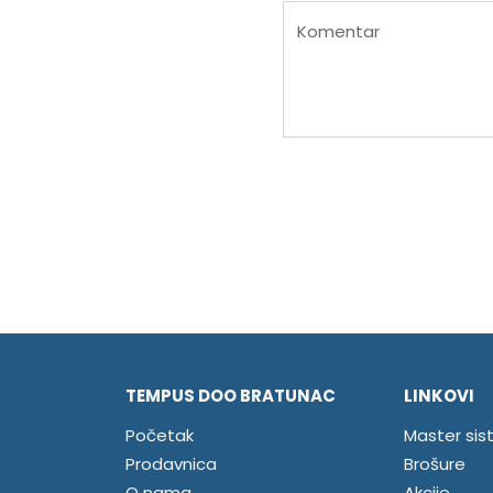
Komentar
TEMPUS DOO BRATUNAC
LINKOVI
Početak
Master sis
Prodavnica
Brošure
O nama
Akcije