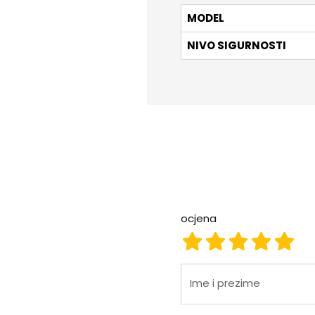
MODEL
NIVO SIGURNOSTI
ocjena
ocjena 1
ocjena 2
ocjena 3
ocjena
ocje
Ime i prezime