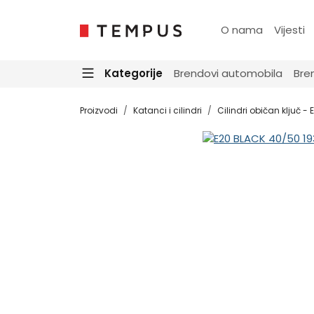
O nama
Vijesti
Kategorije
Brendovi automobila
Bre
Proizvodi
Katanci i cilindri
Cilindri običan ključ -