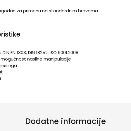
u pogodan za primenu na standardnim bravama
ristike
DIN EN 1303, DIN 18252, ISO 9001:2008
uje mogućnost nasilne manipulacije
 mesinga
at
a
Dodatne informacije