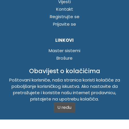
Vijesti
Kontakt
Registrujte se
Prijavite se
LINKOVI
Master sistemi
Brošure
Akcije
Obavijest o kolačićima
Poštovani korisniče, naša stranica koristi kolačiće za
INFORMACIJE
poboljšanje korisničkog iskustva. Ako nastavite da
Politika o kolačićima
pretražujete i koristite našu internet prodavnicu,
pristajete na upotrebu kolačića.
Uslovi korištenja
Politika privatnosti
U redu
TEMPUS DOO BRATUNAC