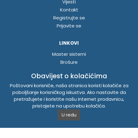
Vijesti
Kontakt
Registrujte se
Prijavite se
LINKOVI
Master sistemi
Brošure
Akcije
Obavijest o kolačićima
Poštovani korisniče, naša stranica koristi kolačiće za
INFORMACIJE
poboljšanje korisničkog iskustva. Ako nastavite da
Politika o kolačićima
pretražujete i koristite našu internet prodavnicu,
pristajete na upotrebu kolačića.
Uslovi korištenja
Politika privatnosti
U redu
TEMPUS DOO BRATUNAC