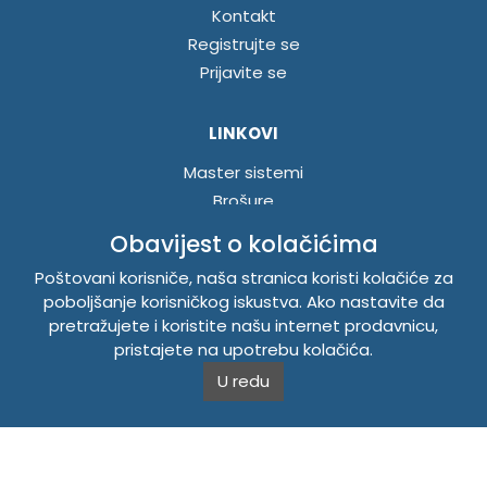
Kontakt
Registrujte se
Prijavite se
LINKOVI
Master sistemi
Brošure
Akcije
Obavijest o kolačićima
Poštovani korisniče, naša stranica koristi kolačiće za
INFORMACIJE
poboljšanje korisničkog iskustva. Ako nastavite da
pretražujete i koristite našu internet prodavnicu,
Politika o kolačićima
pristajete na upotrebu kolačića.
Uslovi korištenja
U redu
Politika privatnosti
TEMPUS DOO BRATUNAC