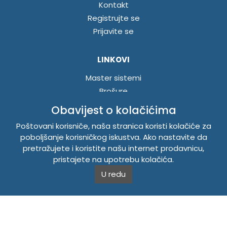
Kontakt
Registrujte se
Prijavite se
LINKOVI
Master sistemi
Brošure
Akcije
Obavijest o kolačićima
Poštovani korisniče, naša stranica koristi kolačiće za
INFORMACIJE
poboljšanje korisničkog iskustva. Ako nastavite da
pretražujete i koristite našu internet prodavnicu,
Politika o kolačićima
pristajete na upotrebu kolačića.
Uslovi korištenja
U redu
Politika privatnosti
TEMPUS DOO BRATUNAC