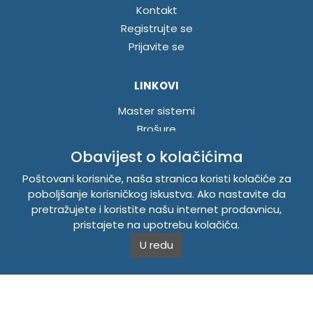
Kontakt
Registrujte se
Prijavite se
LINKOVI
Master sistemi
Brošure
Akcije
Obavijest o kolačićima
Poštovani korisniče, naša stranica koristi kolačiće za
INFORMACIJE
poboljšanje korisničkog iskustva. Ako nastavite da
pretražujete i koristite našu internet prodavnicu,
Politika o kolačićima
pristajete na upotrebu kolačića.
Uslovi korištenja
U redu
Politika privatnosti
TEMPUS DOO BRATUNAC