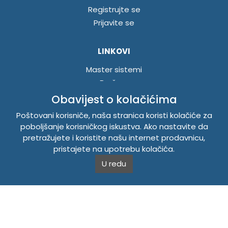
Registrujte se
Prijavite se
LINKOVI
Master sistemi
Brošure
Akcije
Obavijest o kolačićima
Poštovani korisniče, naša stranica koristi kolačiće za
INFORMACIJE
poboljšanje korisničkog iskustva. Ako nastavite da
pretražujete i koristite našu internet prodavnicu,
Politika o kolačićima
pristajete na upotrebu kolačića.
Uslovi korištenja
U redu
Politika privatnosti
TEMPUS DOO BRATUNAC
Svetog Save bb, 75420 Bratunac, Bosna i Hercegovina