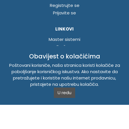
Registrujte se
Prijavite se
LINKOVI
Master sistemi
Brošure
Akcije
Obavijest o kolačićima
Poštovani korisniče, naša stranica koristi kolačiće za
INFORMACIJE
poboljšanje korisničkog iskustva. Ako nastavite da
pretražujete i koristite našu internet prodavnicu,
Politika o kolačićima
pristajete na upotrebu kolačića.
Uslovi korištenja
U redu
Politika privatnosti
TEMPUS DOO BRATUNAC
Svetog Save bb, 75420 Bratunac, Bosna i Hercegovina