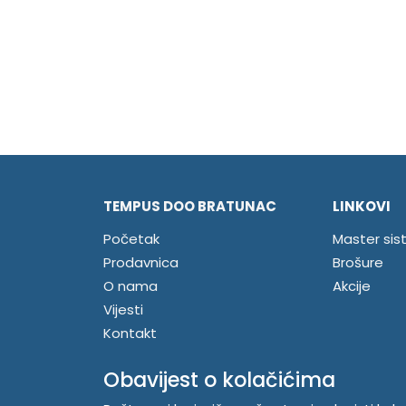
TEMPUS DOO BRATUNAC
LINKOVI
Početak
Master sis
Prodavnica
Brošure
O nama
Akcije
Vijesti
Kontakt
Registrujte se
Obavijest o kolačićima
Prijavite se