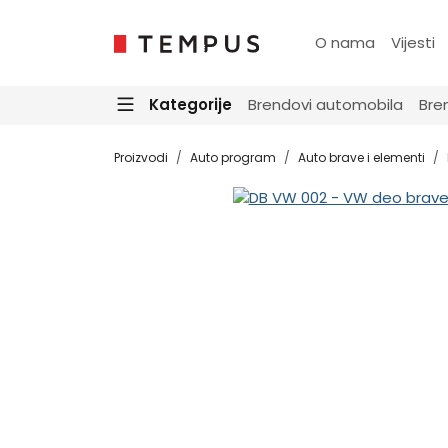
O nama
Vijesti
Kategorije
Brendovi automobila
Bre
Proizvodi
Auto program
Auto brave i elementi