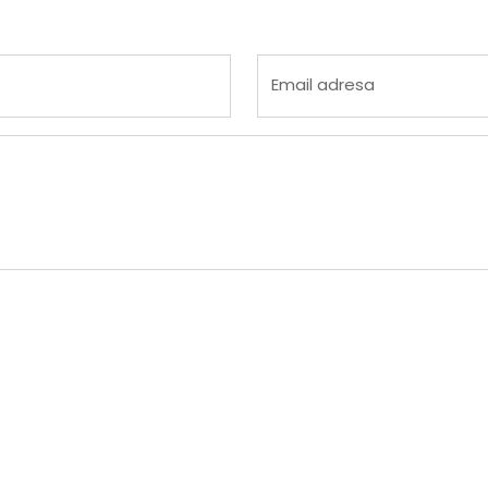
 4
na 5
Email adresa