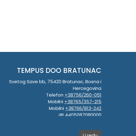
TEMPUS DOO BRATUNAC
Svetog Save bb, 75420 Bratunac, Bosna i
Hercegovina
Telefon
+38756/260-051
Mobilni
+38765/357-215
Mobilni
+38766/813-242
JIB 4405087080000
Porez 405087080000
Matični broj 59-01-0081-23
U redu