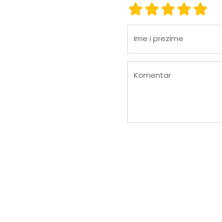
ocjena 1
ocjena 2
ocjena 3
ocjena
ocje
Ime i prezime
Komentar