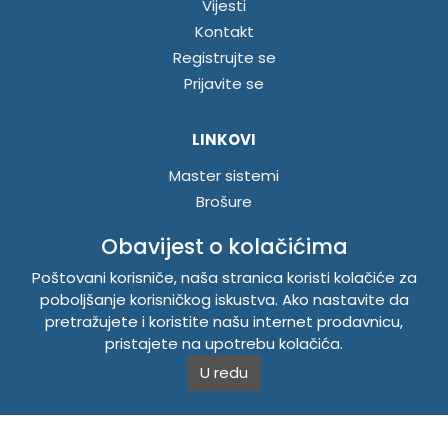
Vijesti
Kontakt
Registrujte se
Prijavite se
LINKOVI
Master sistemi
Brošure
Akcije
Obavijest o kolačićima
Poštovani korisniče, naša stranica koristi kolačiće za
INFORMACIJE
poboljšanje korisničkog iskustva. Ako nastavite da
Politika o kolačićima
pretražujete i koristite našu internet prodavnicu,
pristajete na upotrebu kolačića.
Uslovi korištenja
Politika privatnosti
U redu
TEMPUS DOO BRATUNAC