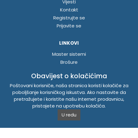
Vijesti
Kontakt
Registrujte se
Prijavite se
LINKOVI
Master sistemi
Brošure
Akcije
Obavijest o kolačićima
Poštovani korisniče, naša stranica koristi kolačiće za
INFORMACIJE
poboljšanje korisničkog iskustva. Ako nastavite da
Politika o kolačićima
pretražujete i koristite našu internet prodavnicu,
pristajete na upotrebu kolačića.
Uslovi korištenja
Politika privatnosti
U redu
TEMPUS DOO BRATUNAC